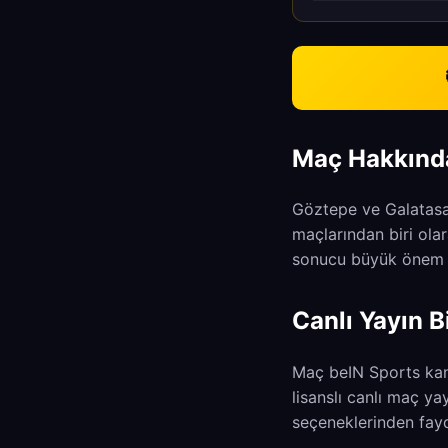
Maç Hakkınd
Göztepe ve Galatasa
maçlarından biri ola
sonucu büyük önem t
Canlı Yayın Bi
Maç beIN Sports kana
lisanslı canlı maç ya
seçeneklerinden fayda