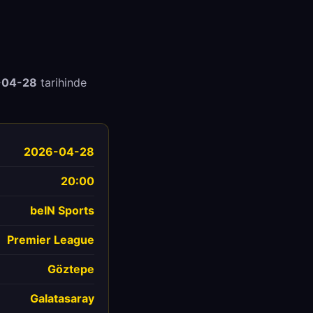
-04-28
tarihinde
2026-04-28
20:00
beIN Sports
Premier League
Göztepe
Galatasaray