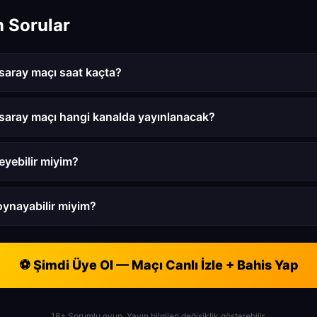
n Sorular
saray maçı saat kaçta?
saray maçı hangi kanalda yayınlanacak?
leyebilir miyim?
oynayabilir miyim?
⚽ Şimdi Üye Ol — Maçı Canlı İzle + Bahis Yap
18+ Sorumlu oyun. Yayın bilgileri değişiklik gösterebilir.