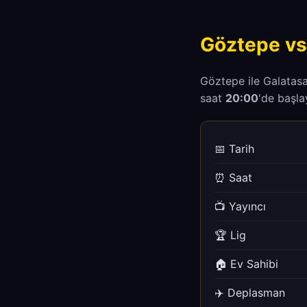
Göztepe vs
Göztepe ile Galatas
saat
20:00
'de başla
📅 Tarih
⏰ Saat
📺 Yayıncı
🏆 Lig
🏠 Ev Sahibi
✈️ Deplasman