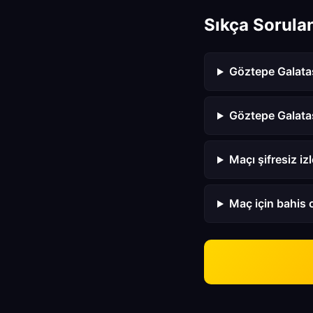
Sıkça Sorula
Göztepe Galata
Göztepe Galata
Maçı şifresiz iz
Maç için bahis 