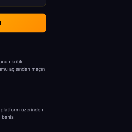
l
nun kritik
numu açısından maçın
 platform üzerinden
ı bahis