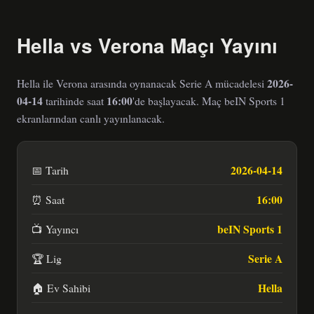
Hella vs Verona Maçı Yayını
2026-
Hella ile Verona arasında oynanacak Serie A mücadelesi
04-14
16:00
tarihinde saat
'de başlayacak. Maç beIN Sports 1
ekranlarından canlı yayınlanacak.
2026-04-14
📅 Tarih
16:00
⏰ Saat
beIN Sports 1
📺 Yayıncı
Serie A
🏆 Lig
Hella
🏠 Ev Sahibi