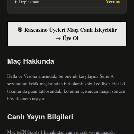
Verona
✈️ Deplasman
🎯 Raxcasino Üyeleri Maçı Canlı İzleyebilir
→ Üye Ol
Maç Hakkında
Hella ve Verona arasındaki bu önemli karşılaşma Serie A
sezonunun kritik maçlarından biri olarak kabul ediliyor. Her iki
takımın da puan tablosundaki konumu açısından maçın sonucu
büyük önem taşıyor.
Canlı Yayın Bilgileri
Maç beIN Sports 1 kanalından canlı olarak yayınlanacak.