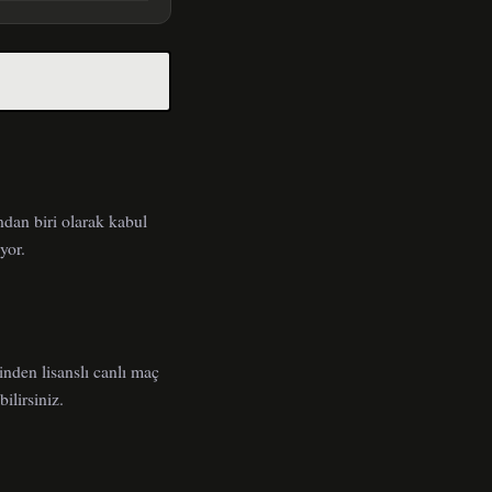
dan biri olarak kabul
yor.
nden lisanslı canlı maç
ilirsiniz.