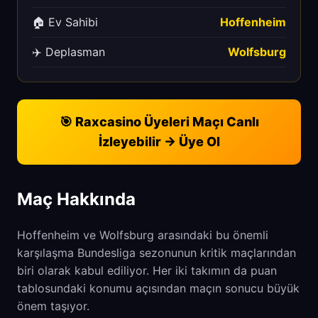
🏠 Ev Sahibi
Hoffenheim
✈️ Deplasman
Wolfsburg
🎯 Raxcasino Üyeleri Maçı Canlı
İzleyebilir → Üye Ol
Maç Hakkında
Hoffenheim ve Wolfsburg arasındaki bu önemli
karşılaşma Bundesliga sezonunun kritik maçlarından
biri olarak kabul ediliyor. Her iki takımın da puan
tablosundaki konumu açısından maçın sonucu büyük
önem taşıyor.