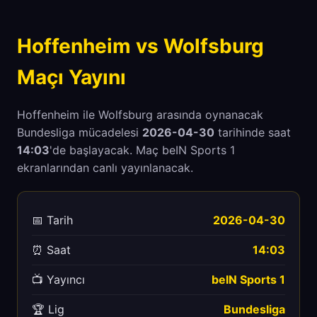
Hoffenheim vs Wolfsburg
Maçı Yayını
Hoffenheim ile Wolfsburg arasında oynanacak
Bundesliga mücadelesi
2026-04-30
tarihinde saat
14:03
'de başlayacak. Maç beIN Sports 1
ekranlarından canlı yayınlanacak.
📅 Tarih
2026-04-30
⏰ Saat
14:03
📺 Yayıncı
beIN Sports 1
🏆 Lig
Bundesliga