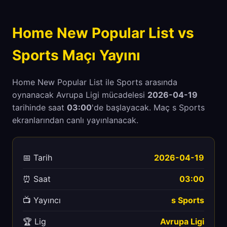
Home New Popular List vs
Sports Maçı Yayını
Home New Popular List ile Sports arasında
oynanacak Avrupa Ligi mücadelesi
2026-04-19
tarihinde saat
03:00
'de başlayacak. Maç s Sports
ekranlarından canlı yayınlanacak.
📅 Tarih
2026-04-19
⏰ Saat
03:00
📺 Yayıncı
s Sports
🏆 Lig
Avrupa Ligi