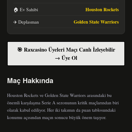
Houston Rockets
🏠 Ev Sahibi
Golden State Warriors
✈️ Deplasman
🎯 Raxcasino Üyeleri Maçı Canlı İzleyebilir
→ Üye Ol
Maç Hakkında
Houston Rockets ve Golden State Warriors arasındaki bu
önemli karşılaşma Serie A sezonunun kritik maçlarından biri
olarak kabul ediliyor. Her iki takımın da puan tablosundaki
konumu açısından maçın sonucu büyük önem taşıyor.