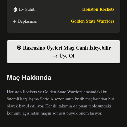
Houston Rockets
🏠 Ev Sahibi
Golden State Warriors
✈️ Deplasman
🎯 Raxcasino Üyeleri Maçı Canlı İzleyebilir
→ Üye Ol
Maç Hakkında
Houston Rockets ve Golden State Warriors arasındaki bu
önemli karşılaşma Serie A sezonunun kritik maçlarından biri
olarak kabul ediliyor. Her iki takımın da puan tablosundaki
konumu açısından maçın sonucu büyük önem taşıyor.