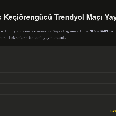
s Keçiörengücü Trendyol Maçı Yay
2026-04-09
ücü Trendyol arasında oynanacak Süper Lig mücadelesi
tari
orts 1 ekranlarından canlı yayınlanacak.
Keç