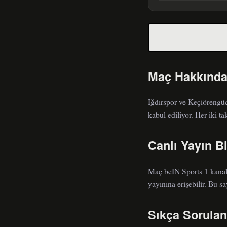
Maç Hakkınd
Iğdırspor ve Keçiörengüc
kabul ediliyor. Her iki
Canlı Yayın Bi
Maç beIN Sports 1 kanalı
yayınına erişebilir. Bu s
Sıkça Sorulan