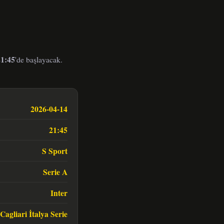
21:45
'de başlayacak.
2026-04-14
21:45
S Sport
Serie A
Inter
Cagliari İtalya Serie