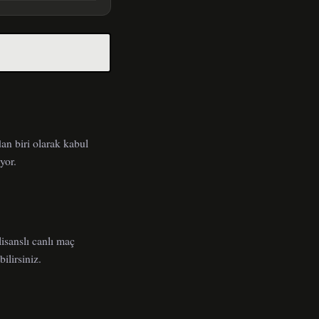
an biri olarak kabul
yor.
isanslı canlı maç
ilirsiniz.