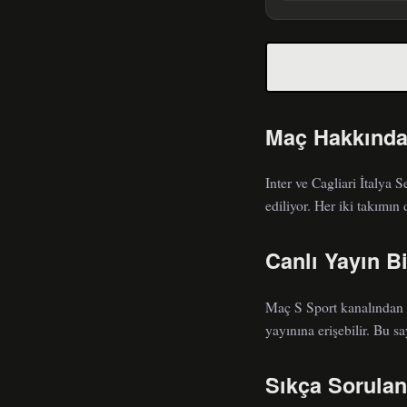
Maç Hakkınd
Inter ve Cagliari İtalya 
ediliyor. Her iki takım
Canlı Yayın Bi
Maç S Sport kanalından c
yayınına erişebilir. Bu s
Sıkça Sorulan