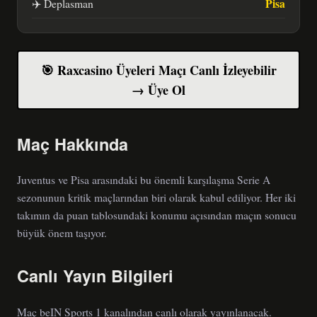
Pisa
✈️ Deplasman
🎯 Raxcasino Üyeleri Maçı Canlı İzleyebilir
→ Üye Ol
Maç Hakkında
Juventus ve Pisa arasındaki bu önemli karşılaşma Serie A
sezonunun kritik maçlarından biri olarak kabul ediliyor. Her iki
takımın da puan tablosundaki konumu açısından maçın sonucu
büyük önem taşıyor.
Canlı Yayın Bilgileri
Maç beIN Sports 1 kanalından canlı olarak yayınlanacak.