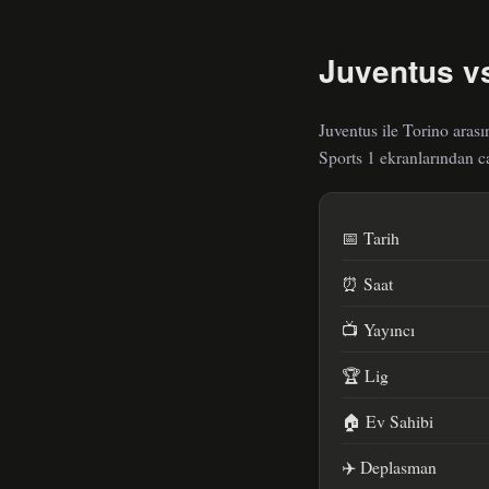
Juventus vs
Juventus ile Torino ara
Sports 1 ekranlarından c
📅 Tarih
⏰ Saat
📺 Yayıncı
🏆 Lig
🏠 Ev Sahibi
✈️ Deplasman