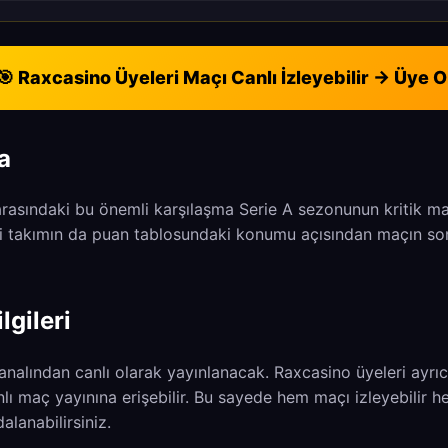
🎯 Raxcasino Üyeleri Maçı Canlı İzleyebilir → Üye O
a
rasındaki bu önemli karşılaşma Serie A sezonunun kritik maç
 iki takımın da puan tablosundaki konumu açısından maçın 
lgileri
nalından canlı olarak yayınlanacak. Raxcasino üyeleri ayrı
nlı maç yayınına erişebilir. Bu sayede hem maçı izleyebilir h
lanabilirsiniz.