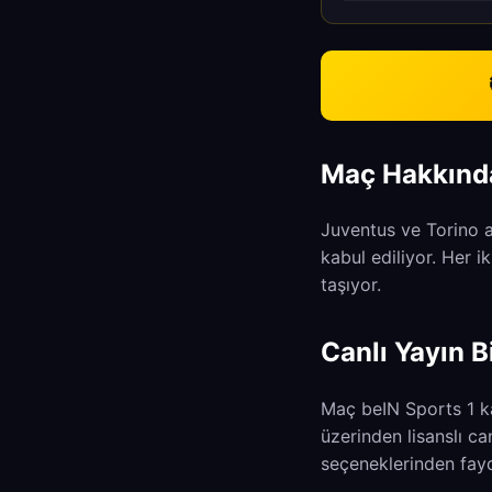
Maç Hakkınd
Juventus ve Torino a
kabul ediliyor. Her
taşıyor.
Canlı Yayın Bi
Maç beIN Sports 1 ka
üzerinden lisanslı ca
seçeneklerinden fayda