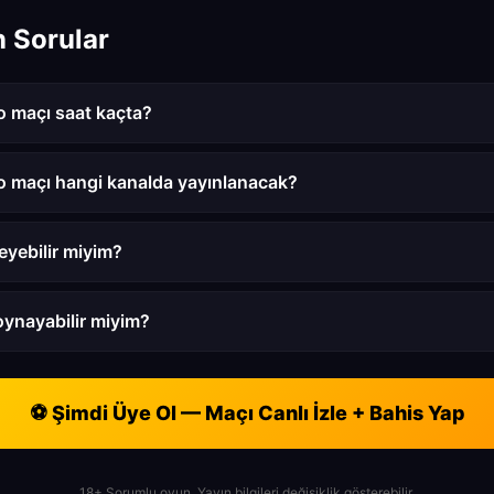
n Sorular
o maçı saat kaçta?
o maçı hangi kanalda yayınlanacak?
leyebilir miyim?
oynayabilir miyim?
⚽ Şimdi Üye Ol — Maçı Canlı İzle + Bahis Yap
18+ Sorumlu oyun. Yayın bilgileri değişiklik gösterebilir.