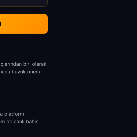
l
larından biri olarak
sonucu büyük önem
ca platform
em de canlı bahis