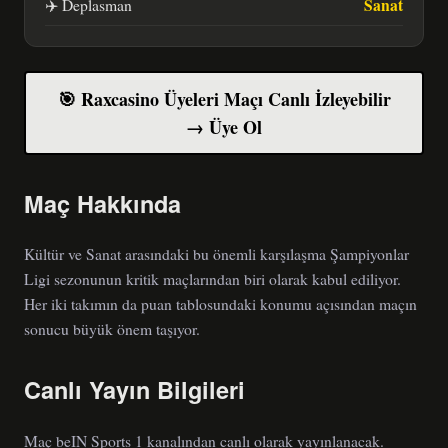
Sanat
✈️ Deplasman
🎯 Raxcasino Üyeleri Maçı Canlı İzleyebilir
→ Üye Ol
Maç Hakkında
Kültür ve Sanat arasındaki bu önemli karşılaşma Şampiyonlar
Ligi sezonunun kritik maçlarından biri olarak kabul ediliyor.
Her iki takımın da puan tablosundaki konumu açısından maçın
sonucu büyük önem taşıyor.
Canlı Yayın Bilgileri
Maç beIN Sports 1 kanalından canlı olarak yayınlanacak.