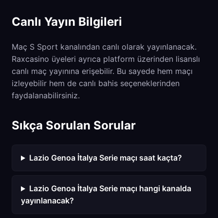
Canlı Yayın Bilgileri
Maç S Sport kanalından canlı olarak yayınlanacak.
Raxcasino üyeleri ayrıca platform üzerinden lisanslı
canlı maç yayınına erişebilir. Bu sayede hem maçı
izleyebilir hem de canlı bahis seçeneklerinden
faydalanabilirsiniz.
Sıkça Sorulan Sorular
Lazio Genoa İtalya Serie maçı saat kaçta?
Lazio Genoa İtalya Serie maçı hangi kanalda
yayınlanacak?