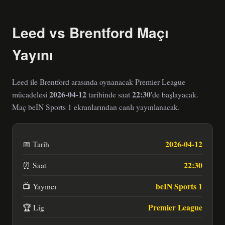
Leed vs Brentford Maçı
Yayını
Leed ile Brentford arasında oynanacak Premier League
2026-04-12
22:30
mücadelesi
tarihinde saat
'de başlayacak.
Maç beIN Sports 1 ekranlarından canlı yayınlanacak.
2026-04-12
📅 Tarih
22:30
⏰ Saat
beIN Sports 1
📺 Yayıncı
Premier League
🏆 Lig