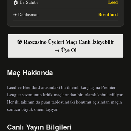
Leed
🏠 Ev Sahibi
Brentford
✈️ Deplasman
🎯 Raxcasino Üyeleri Maçı Canlı İzleyebilir
→ Üye Ol
Maç Hakkında
Leed ve Brentford arasındaki bu önemli karşılaşma Premier
League sezonunun kritik maçlarından biri olarak kabul ediliyor.
Her iki takımın da puan tablosundaki konumu açısından maçın
sonucu büyük önem taşıyor.
Canlı Yayın Bilgileri