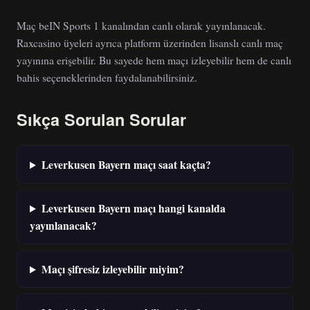
Maç beIN Sports 1 kanalından canlı olarak yayınlanacak.
Raxcasino üyeleri ayrıca platform üzerinden lisanslı canlı maç
yayınına erişebilir. Bu sayede hem maçı izleyebilir hem de canlı
bahis seçeneklerinden faydalanabilirsiniz.
Sıkça Sorulan Sorular
Leverkusen Bayern maçı saat kaçta?
Leverkusen Bayern maçı hangi kanalda
yayınlanacak?
Maçı şifresiz izleyebilir miyim?