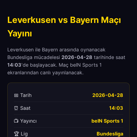
Leverkusen vs Bayern Maçı
Yayını
Leverkusen ile Bayern arasında oynanacak
Bundesliga mücadelesi
2026-04-28
tarihinde saat
14:03
'de başlayacak. Maç beIN Sports 1
ekranlarından canlı yayınlanacak.
📅 Tarih
2026-04-28
⏰ Saat
14:03
📺 Yayıncı
beIN Sports 1
🏆 Lig
Bundesliga