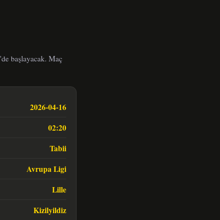
'de başlayacak. Maç
2026-04-16
02:20
Tabii
Avrupa Ligi
Lille
Kizilyildiz