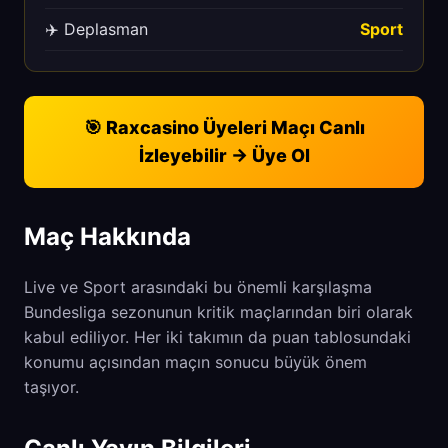
✈️ Deplasman
Sport
🎯 Raxcasino Üyeleri Maçı Canlı
İzleyebilir → Üye Ol
Maç Hakkında
Live ve Sport arasındaki bu önemli karşılaşma
Bundesliga sezonunun kritik maçlarından biri olarak
kabul ediliyor. Her iki takımın da puan tablosundaki
konumu açısından maçın sonucu büyük önem
taşıyor.