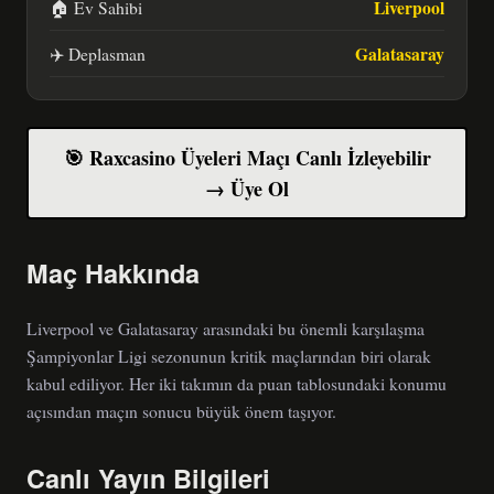
Liverpool
🏠 Ev Sahibi
Galatasaray
✈️ Deplasman
🎯 Raxcasino Üyeleri Maçı Canlı İzleyebilir
→ Üye Ol
Maç Hakkında
Liverpool ve Galatasaray arasındaki bu önemli karşılaşma
Şampiyonlar Ligi sezonunun kritik maçlarından biri olarak
kabul ediliyor. Her iki takımın da puan tablosundaki konumu
açısından maçın sonucu büyük önem taşıyor.
Canlı Yayın Bilgileri