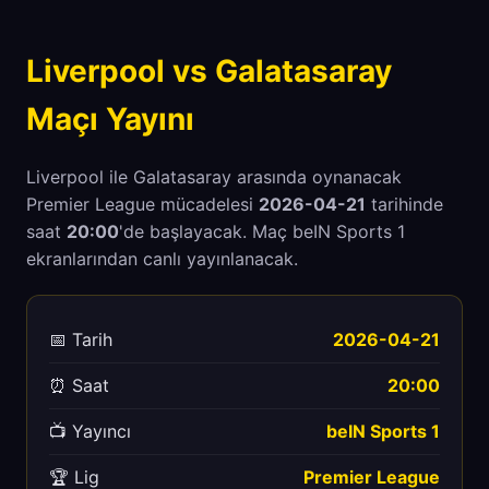
Liverpool vs Galatasaray
Maçı Yayını
Liverpool ile Galatasaray arasında oynanacak
Premier League mücadelesi
2026-04-21
tarihinde
saat
20:00
'de başlayacak. Maç beIN Sports 1
ekranlarından canlı yayınlanacak.
📅 Tarih
2026-04-21
⏰ Saat
20:00
📺 Yayıncı
beIN Sports 1
🏆 Lig
Premier League