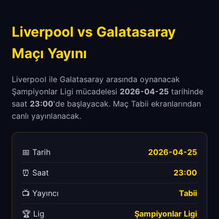
Liverpool vs Galatasaray
Maçı Yayını
Liverpool ile Galatasaray arasında oynanacak
Şampiyonlar Ligi mücadelesi
2026-04-25
tarihinde
saat
23:00
'de başlayacak. Maç Tabii ekranlarından
canlı yayınlanacak.
📅 Tarih
2026-04-25
⏰ Saat
23:00
📺 Yayıncı
Tabii
🏆 Lig
Şampiyonlar Ligi