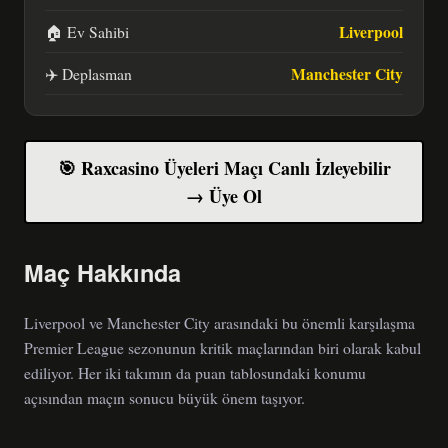
Liverpool
🏠 Ev Sahibi
Manchester City
✈️ Deplasman
🎯 Raxcasino Üyeleri Maçı Canlı İzleyebilir
→ Üye Ol
Maç Hakkında
Liverpool ve Manchester City arasındaki bu önemli karşılaşma
Premier League sezonunun kritik maçlarından biri olarak kabul
ediliyor. Her iki takımın da puan tablosundaki konumu
açısından maçın sonucu büyük önem taşıyor.