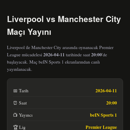
Liverpool vs Manchester City
Maçı Yayını
Liverpool ile Manchester City arasında oynanacak Premier
2026-04-11
20:00
League mücadelesi
tarihinde saat
'de
başlayacak. Maç beIN Sports 1 ekranlarından canlı
yayınlanacak.
2026-04-11
📅 Tarih
20:00
⏰ Saat
beIN Sports 1
📺 Yayıncı
Premier League
🏆 Lig