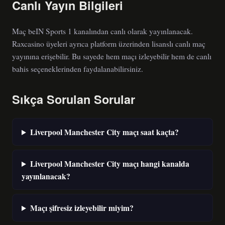
Canlı Yayın Bilgileri
Maç beIN Sports 1 kanalından canlı olarak yayınlanacak.
Raxcasino üyeleri ayrıca platform üzerinden lisanslı canlı maç
yayınına erişebilir. Bu sayede hem maçı izleyebilir hem de canlı
bahis seçeneklerinden faydalanabilirsiniz.
Sıkça Sorulan Sorular
Liverpool Manchester City maçı saat kaçta?
Liverpool Manchester City maçı hangi kanalda
yayınlanacak?
Maçı şifresiz izleyebilir miyim?