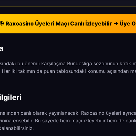
🎯 Raxcasino Üyeleri Maçı Canlı İzleyebilir → Üye O
a
sındaki bu önemli karşılaşma Bundesliga sezonunun kritik m
r. Her iki takımın da puan tablosundaki konumu açısından 
lgileri
alından canlı olarak yayınlanacak. Raxcasino üyeleri ayrıc
yınına erişebilir. Bu sayede hem maçı izleyebilir hem de canl
lanabilirsiniz.