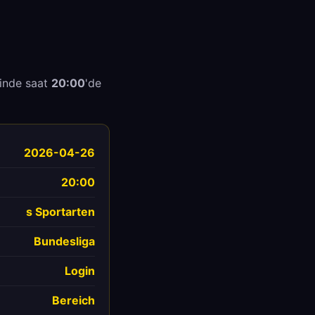
hinde saat
20:00
'de
2026-04-26
20:00
s Sportarten
Bundesliga
Login
Bereich