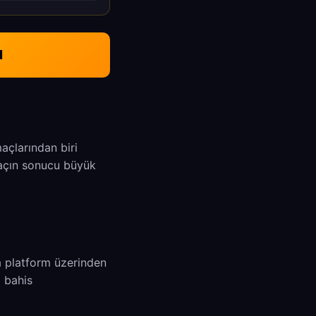
l
açlarından biri
maçın sonucu büyük
a platform üzerinden
ı bahis