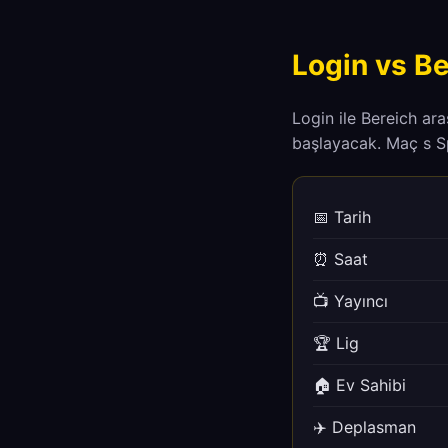
Login vs Be
Login ile Bereich a
başlayacak. Maç s Sp
📅 Tarih
⏰ Saat
📺 Yayıncı
🏆 Lig
🏠 Ev Sahibi
✈️ Deplasman