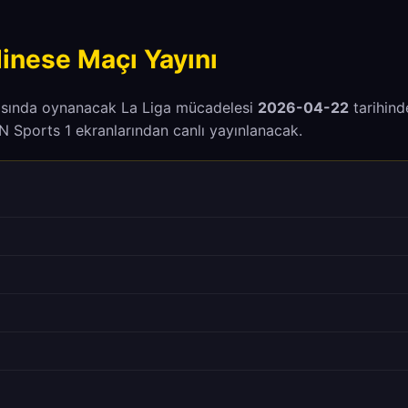
inese Maçı Yayını
rasında oynanacak La Liga mücadelesi
2026-04-22
tarihind
 Sports 1 ekranlarından canlı yayınlanacak.