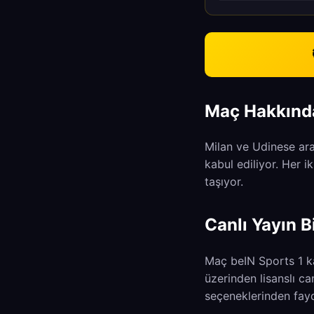
Maç Hakkınd
Milan ve Udinese ara
kabul ediliyor. Her
taşıyor.
Canlı Yayın Bi
Maç beIN Sports 1 ka
üzerinden lisanslı ca
seçeneklerinden fayda