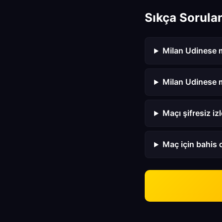
Sıkça Sorula
Milan Udinese 
Milan Udinese 
Maçı şifresiz iz
Maç için bahis 