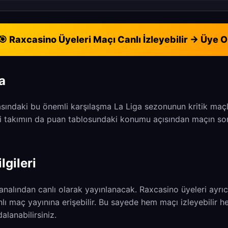
🎯 Raxcasino Üyeleri Maçı Canlı İzleyebilir → Üye O
a
sındaki bu önemli karşılaşma La Liga sezonunun kritik maçl
 iki takımın da puan tablosundaki konumu açısından maçın 
lgileri
nalından canlı olarak yayınlanacak. Raxcasino üyeleri ayrı
nlı maç yayınına erişebilir. Bu sayede hem maçı izleyebilir h
lanabilirsiniz.