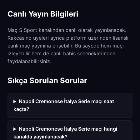
Canlı Yayın Bilgileri
Maç S Sport kanalından canlı olarak yayınlanacak.
Raxcasino üyeleri ayrıca platform üzerinden lisanslı
canlı maç yayınına erişebilir. Bu sayede hem maçı
izleyebilir hem de canlı bahis seçeneklerinden
faydalanabilirsiniz.
Sıkça Sorulan Sorular
Napoli Cremonese İtalya Serie maçı saat
kaçta?
Napoli Cremonese İtalya Serie maçı hangi
kanalda yayınlanacak?