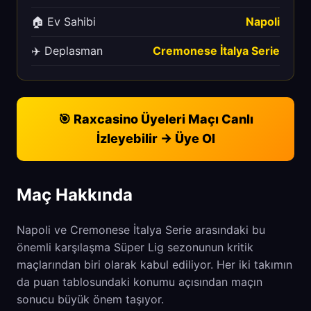
🏠 Ev Sahibi
Napoli
✈️ Deplasman
Cremonese İtalya Serie
🎯 Raxcasino Üyeleri Maçı Canlı
İzleyebilir → Üye Ol
Maç Hakkında
Napoli ve Cremonese İtalya Serie arasındaki bu
önemli karşılaşma Süper Lig sezonunun kritik
maçlarından biri olarak kabul ediliyor. Her iki takımın
da puan tablosundaki konumu açısından maçın
sonucu büyük önem taşıyor.