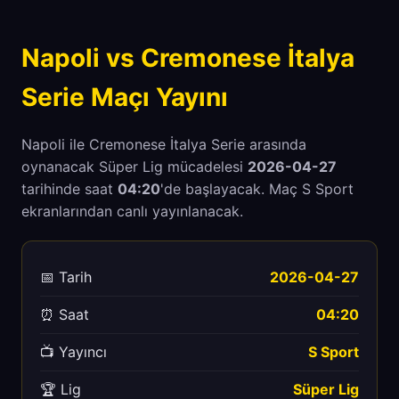
Napoli vs Cremonese İtalya
Serie Maçı Yayını
Napoli ile Cremonese İtalya Serie arasında
oynanacak Süper Lig mücadelesi
2026-04-27
tarihinde saat
04:20
'de başlayacak. Maç S Sport
ekranlarından canlı yayınlanacak.
📅 Tarih
2026-04-27
⏰ Saat
04:20
📺 Yayıncı
S Sport
🏆 Lig
Süper Lig