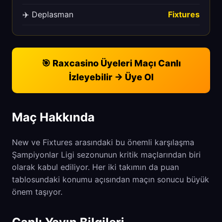
✈️ Deplasman
Fixtures
🎯 Raxcasino Üyeleri Maçı Canlı
İzleyebilir → Üye Ol
Maç Hakkında
New ve Fixtures arasındaki bu önemli karşılaşma
Şampiyonlar Ligi sezonunun kritik maçlarından biri
olarak kabul ediliyor. Her iki takımın da puan
tablosundaki konumu açısından maçın sonucu büyük
önem taşıyor.