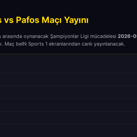
 vs Pafos Maçı Yayını
s arasında oynanacak Şampiyonlar Ligi mücadelesi
2026-0
k. Maç beIN Sports 1 ekranlarından canlı yayınlanacak.