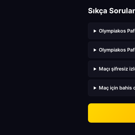
Sıkça Sorula
Olympiakos Paf
Olympiakos Paf
Maçı şifresiz iz
Maç için bahis 