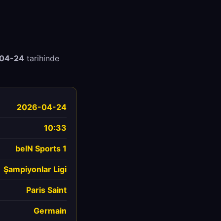
04-24
tarihinde
2026-04-24
10:33
beIN Sports 1
Şampiyonlar Ligi
Paris Saint
Germain