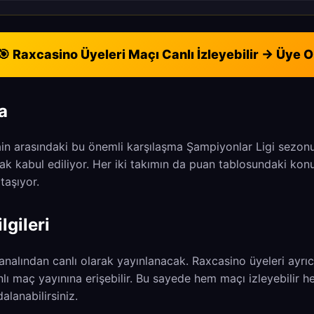
🎯 Raxcasino Üyeleri Maçı Canlı İzleyebilir → Üye O
a
in arasındaki bu önemli karşılaşma Şampiyonlar Ligi sezonu
rak kabul ediliyor. Her iki takımın da puan tablosundaki ko
aşıyor.
lgileri
nalından canlı olarak yayınlanacak. Raxcasino üyeleri ayrı
nlı maç yayınına erişebilir. Bu sayede hem maçı izleyebilir h
lanabilirsiniz.