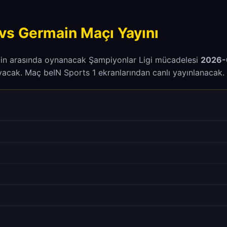
 vs Germain Maçı Yayını
main arasında oynanacak Şampiyonlar Ligi mücadelesi
2026-
yacak. Maç beIN Sports 1 ekranlarından canlı yayınlanacak.