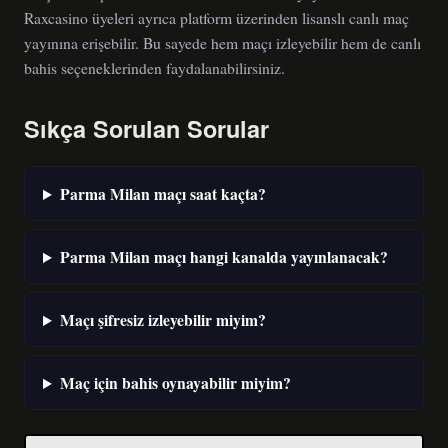
Raxcasino üyeleri ayrıca platform üzerinden lisanslı canlı maç
yayınına erişebilir. Bu sayede hem maçı izleyebilir hem de canlı
bahis seçeneklerinden faydalanabilirsiniz.
Sıkça Sorulan Sorular
Parma Milan maçı saat kaçta?
Parma Milan maçı hangi kanalda yayınlanacak?
Maçı şifresiz izleyebilir miyim?
Maç için bahis oynayabilir miyim?