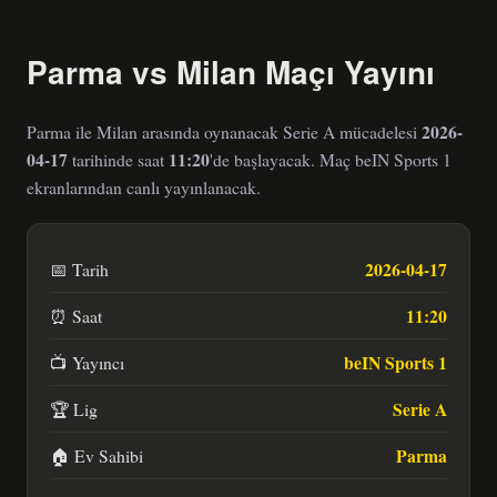
Parma vs Milan Maçı Yayını
2026-
Parma ile Milan arasında oynanacak Serie A mücadelesi
04-17
11:20
tarihinde saat
'de başlayacak. Maç beIN Sports 1
ekranlarından canlı yayınlanacak.
2026-04-17
📅 Tarih
11:20
⏰ Saat
beIN Sports 1
📺 Yayıncı
Serie A
🏆 Lig
Parma
🏠 Ev Sahibi