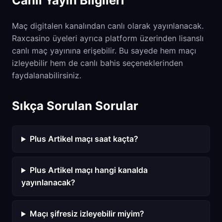
Canlı Yayın Bilgileri
Maç digitalen kanalından canlı olarak yayınlanacak.
Raxcasino üyeleri ayrıca platform üzerinden lisanslı
canlı maç yayınına erişebilir. Bu sayede hem maçı
izleyebilir hem de canlı bahis seçeneklerinden
faydalanabilirsiniz.
Sıkça Sorulan Sorular
Plus Artikel maçı saat kaçta?
Plus Artikel maçı hangi kanalda
yayınlanacak?
Maçı şifresiz izleyebilir miyim?