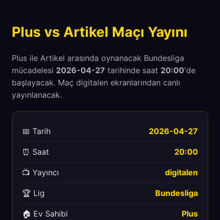
Plus vs Artikel Maçı Yayını
Plus ile Artikel arasında oynanacak Bundesliga
mücadelesi
2026-04-27
tarihinde saat
20:00
'de
başlayacak. Maç digitalen ekranlarından canlı
yayınlanacak.
📅 Tarih
2026-04-27
⏰ Saat
20:00
📺 Yayıncı
digitalen
🏆 Lig
Bundesliga
🏠 Ev Sahibi
Plus