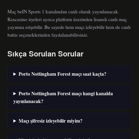
Maç beIN Sports 1 kanalından canlı olarak yayınlanacak.
Raxcasino üyeleri ayrıca platform üzerinden lisanslı canlı maç
yayınına erişebilir. Bu sayede hem maçı izleyebilir hem de canlı
bahis seçeneklerinden faydalanabilirsiniz.
Sıkça Sorulan Sorular
Porto Nottingham Forest maçı saat kaçta?
Porto Nottingham Forest maçı hangi kanalda
yayınlanacak?
Maçı şifresiz izleyebilir miyim?