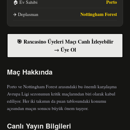
Porto
🏠 Ev Sahibi
Nottingham Forest
✈️ Deplasman
🎯 Raxcasino Üyeleri Maçı Canlı İzleyebilir
→ Üye Ol
Maç Hakkında
Porto ve Nottingham Forest arasındaki bu önemli karşılaşma
Avrupa Ligi sezonunun kritik maçlarından biri olarak kabul
ediliyor. Her iki takımın da puan tablosundaki konumu
açısından maçın sonucu büyük önem taşıyor.
Canlı Yayın Bilgileri