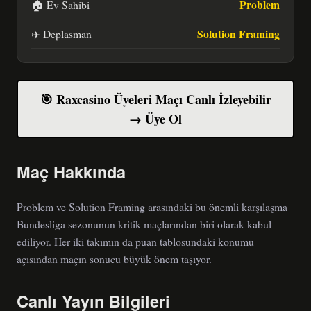
Problem
🏠 Ev Sahibi
Solution Framing
✈️ Deplasman
🎯 Raxcasino Üyeleri Maçı Canlı İzleyebilir
→ Üye Ol
Maç Hakkında
Problem ve Solution Framing arasındaki bu önemli karşılaşma
Bundesliga sezonunun kritik maçlarından biri olarak kabul
ediliyor. Her iki takımın da puan tablosundaki konumu
açısından maçın sonucu büyük önem taşıyor.
Canlı Yayın Bilgileri