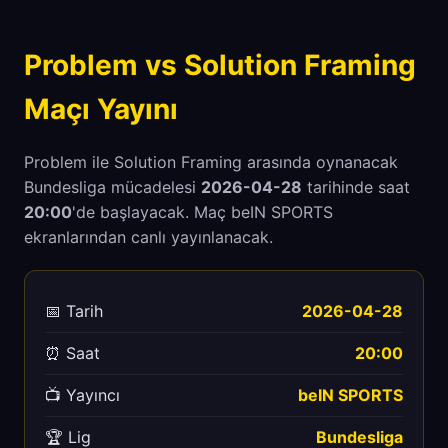
Problem vs Solution Framing
Maçı Yayını
Problem ile Solution Framing arasında oynanacak
Bundesliga mücadelesi
2026-04-28
tarihinde saat
20:00
'de başlayacak. Maç beIN SPORTS
ekranlarından canlı yayınlanacak.
📅 Tarih
2026-04-28
⏰ Saat
20:00
📺 Yayıncı
beIN SPORTS
🏆 Lig
Bundesliga