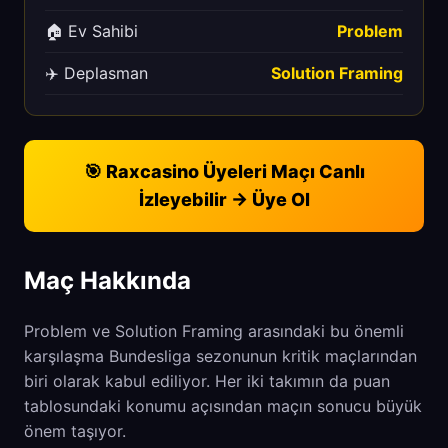
🏠 Ev Sahibi
Problem
✈️ Deplasman
Solution Framing
🎯 Raxcasino Üyeleri Maçı Canlı
İzleyebilir → Üye Ol
Maç Hakkında
Problem ve Solution Framing arasındaki bu önemli
karşılaşma Bundesliga sezonunun kritik maçlarından
biri olarak kabul ediliyor. Her iki takımın da puan
tablosundaki konumu açısından maçın sonucu büyük
önem taşıyor.