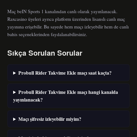
Maç beIN Sports 1 kanalından canlı olarak yayınlanacak.
Raxcasino üyeleri ayrıca platform üzerinden lisanslı canlı maç
yayınına erişebilir. Bu sayede hem maçı izleyebilir hem de canlı
bahis seçeneklerinden faydalanabilirsiniz.
Sıkça Sorulan Sorular
Probull Rider Takvime Ekle maçı saat kaçta?
Probull Rider Takvime Ekle maçı hangi kanalda
yayınlanacak?
Maçı şifresiz izleyebilir miyim?