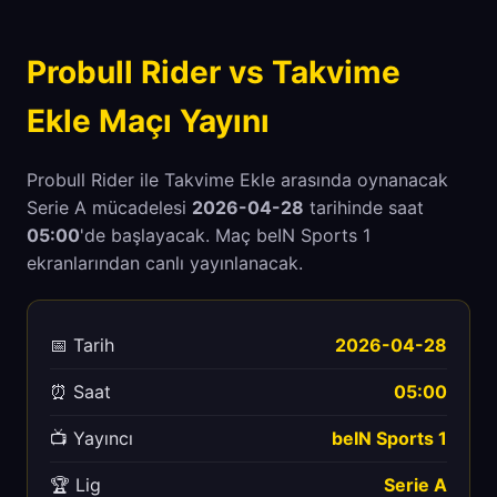
Probull Rider vs Takvime
Ekle Maçı Yayını
Probull Rider ile Takvime Ekle arasında oynanacak
Serie A mücadelesi
2026-04-28
tarihinde saat
05:00
'de başlayacak. Maç beIN Sports 1
ekranlarından canlı yayınlanacak.
📅 Tarih
2026-04-28
⏰ Saat
05:00
📺 Yayıncı
beIN Sports 1
🏆 Lig
Serie A