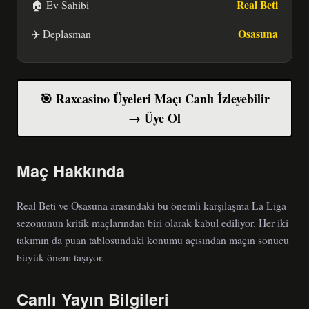
Real Beti
🏠 Ev Sahibi
Osasuna
✈️ Deplasman
🎯 Raxcasino Üyeleri Maçı Canlı İzleyebilir
→ Üye Ol
Maç Hakkında
Real Beti ve Osasuna arasındaki bu önemli karşılaşma La Liga
sezonunun kritik maçlarından biri olarak kabul ediliyor. Her iki
takımın da puan tablosundaki konumu açısından maçın sonucu
büyük önem taşıyor.
Canlı Yayın Bilgileri