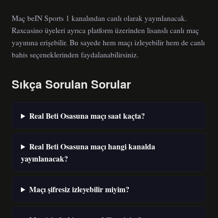
Maç beIN Sports 1 kanalından canlı olarak yayınlanacak.
Raxcasino üyeleri ayrıca platform üzerinden lisanslı canlı maç
yayınına erişebilir. Bu sayede hem maçı izleyebilir hem de canlı
bahis seçeneklerinden faydalanabilirsiniz.
Sıkça Sorulan Sorular
Real Beti Osasuna maçı saat kaçta?
Real Beti Osasuna maçı hangi kanalda
yayınlanacak?
Maçı şifresiz izleyebilir miyim?