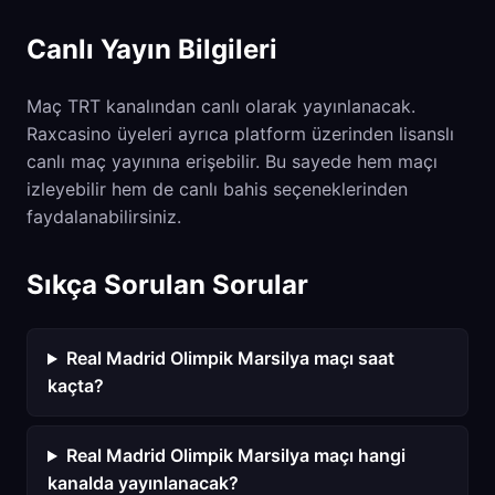
Canlı Yayın Bilgileri
Maç TRT kanalından canlı olarak yayınlanacak.
Raxcasino üyeleri ayrıca platform üzerinden lisanslı
canlı maç yayınına erişebilir. Bu sayede hem maçı
izleyebilir hem de canlı bahis seçeneklerinden
faydalanabilirsiniz.
Sıkça Sorulan Sorular
Real Madrid Olimpik Marsilya maçı saat
kaçta?
Real Madrid Olimpik Marsilya maçı hangi
kanalda yayınlanacak?