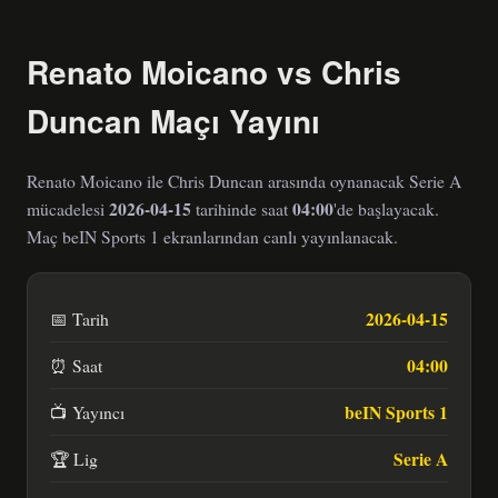
Renato Moicano vs Chris
Duncan Maçı Yayını
Renato Moicano ile Chris Duncan arasında oynanacak Serie A
2026-04-15
04:00
mücadelesi
tarihinde saat
'de başlayacak.
Maç beIN Sports 1 ekranlarından canlı yayınlanacak.
2026-04-15
📅 Tarih
04:00
⏰ Saat
beIN Sports 1
📺 Yayıncı
Serie A
🏆 Lig