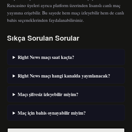
Raxcasino üyeleri ayrıca platform üzerinden lisanslı canlı maç
yayınına erişebilir. Bu sayede hem maçı izleyebilir hem de canlı
bahis seçeneklerinden faydalanabilirsiniz.
Sıkça Sorulan Sorular
Right News maçı saat kaçta?
Right News maçı hangi kanalda yayınlanacak?
Maçı şifresiz izleyebilir miyim?
Maç için bahis oynayabilir miyim?