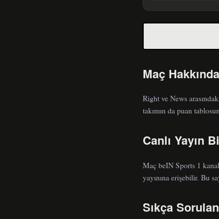
Maç Hakkınd
Right ve News arasındaki
takımın da puan tablosu
Canlı Yayın Bi
Maç beIN Sports 1 kanalı
yayınına erişebilir. Bu s
Sıkça Sorulan