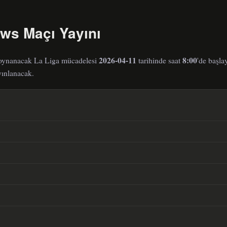
ews Maçı Yayını
2026-04-11
8:00
 oynanacak La Liga mücadelesi
tarihinde saat
'de başl
yınlanacak.