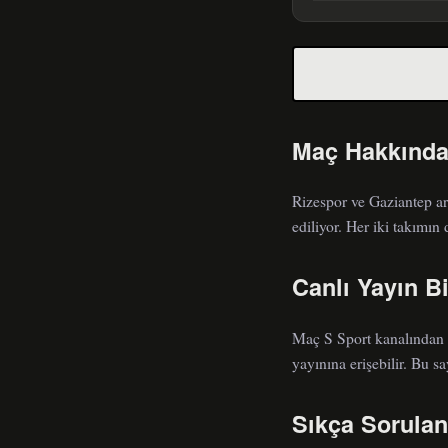
Maç Hakkınd
Rizespor ve Gaziantep ar
ediliyor. Her iki takım
Canlı Yayın Bi
Maç S Sport kanalından c
yayınına erişebilir. Bu s
Sıkça Sorulan