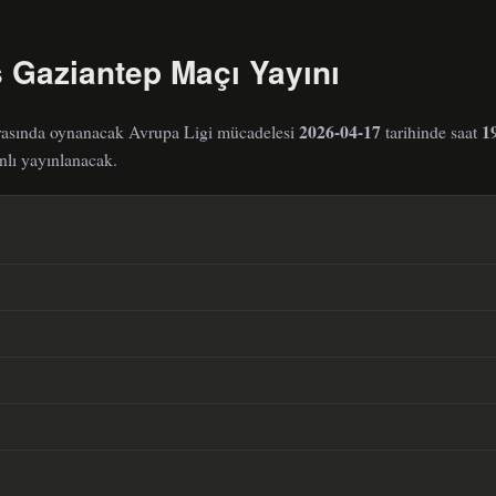
 Gaziantep Maçı Yayını
2026-04-17
1
arasında oynanacak Avrupa Ligi mücadelesi
tarihinde saat
nlı yayınlanacak.