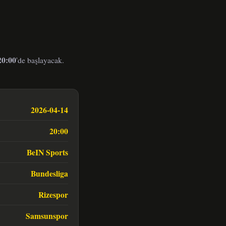
20:00
'de başlayacak.
2026-04-14
20:00
BeIN Sports
Bundesliga
Rizespor
Samsunspor