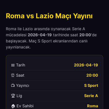
Roma vs Lazio Maçı Yayını
Roma ile Lazio arasında oynanacak Serie A
mücadelesi
2026-04-19
tarihinde saat
20:00
'de
başlayacak. Maç S Sport ekranlarından canlı
yayınlanacak.
📅 Tarih
2026-04-19
⏰ Saat
20:00
📺 Yayıncı
S Sport
🏆 Lig
Serie A
🏠 Ev Sahibi
Roma