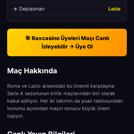
✈️ Deplasman
Lazio
🎯 Raxcasino Üyeleri Maçı Canlı
İzleyebilir → Üye Ol
Maç Hakkında
Roma ve Lazio arasındaki bu önemli karşılaşma
Serie A sezonunun kritik maçlarından biri olarak
kabul ediliyor. Her iki takımın da puan tablosundaki
konumu açısından maçın sonucu büyük önem
taşıyor.