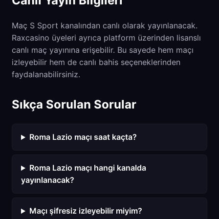
Canlı Yayın Bilgileri
Maç S Sport kanalından canlı olarak yayınlanacak.
Raxcasino üyeleri ayrıca platform üzerinden lisanslı
canlı maç yayınına erişebilir. Bu sayede hem maçı
izleyebilir hem de canlı bahis seçeneklerinden
faydalanabilirsiniz.
Sıkça Sorulan Sorular
Roma Lazio maçı saat kaçta?
Roma Lazio maçı hangi kanalda
yayınlanacak?
Maçı şifresiz izleyebilir miyim?