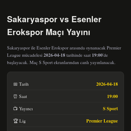
Sakaryaspor vs Esenler
Erokspor Maçı Yayını
Sakaryaspor ile Esenler Erokspor arasında oynanacak Premier
2026-04-18
19:00
League mücadelesi
tarihinde saat
'de
başlayacak. Maç S Sport ekranlarından canlı yayınlanacak.
2026-04-18
📅 Tarih
19:00
⏰ Saat
S Sport
📺 Yayıncı
Premier League
🏆 Lig