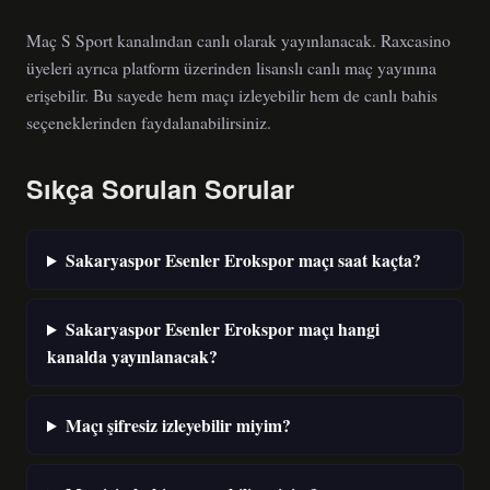
Maç S Sport kanalından canlı olarak yayınlanacak. Raxcasino
üyeleri ayrıca platform üzerinden lisanslı canlı maç yayınına
erişebilir. Bu sayede hem maçı izleyebilir hem de canlı bahis
seçeneklerinden faydalanabilirsiniz.
Sıkça Sorulan Sorular
Sakaryaspor Esenler Erokspor maçı saat kaçta?
Sakaryaspor Esenler Erokspor maçı hangi
kanalda yayınlanacak?
Maçı şifresiz izleyebilir miyim?