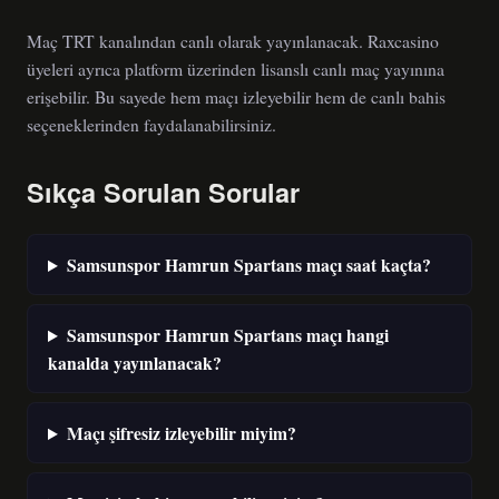
Maç TRT kanalından canlı olarak yayınlanacak. Raxcasino
üyeleri ayrıca platform üzerinden lisanslı canlı maç yayınına
erişebilir. Bu sayede hem maçı izleyebilir hem de canlı bahis
seçeneklerinden faydalanabilirsiniz.
Sıkça Sorulan Sorular
Samsunspor Hamrun Spartans maçı saat kaçta?
Samsunspor Hamrun Spartans maçı hangi
kanalda yayınlanacak?
Maçı şifresiz izleyebilir miyim?