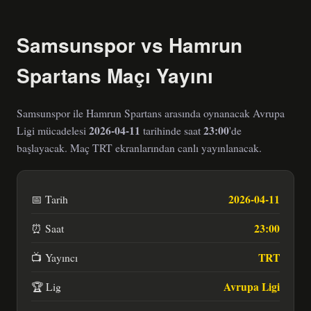
Samsunspor vs Hamrun
Spartans Maçı Yayını
Samsunspor ile Hamrun Spartans arasında oynanacak Avrupa
2026-04-11
23:00
Ligi mücadelesi
tarihinde saat
'de
başlayacak. Maç TRT ekranlarından canlı yayınlanacak.
2026-04-11
📅 Tarih
23:00
⏰ Saat
TRT
📺 Yayıncı
Avrupa Ligi
🏆 Lig