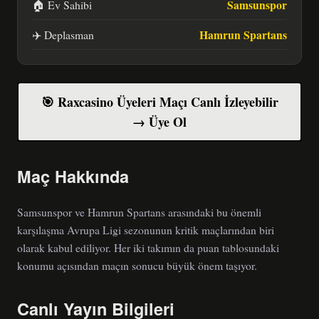
Samsunspor
🏠 Ev Sahibi
Hamrun Spartans
✈️ Deplasman
🎯 Raxcasino Üyeleri Maçı Canlı İzleyebilir
→ Üye Ol
Maç Hakkında
Samsunspor ve Hamrun Spartans arasındaki bu önemli
karşılaşma Avrupa Ligi sezonunun kritik maçlarından biri
olarak kabul ediliyor. Her iki takımın da puan tablosundaki
konumu açısından maçın sonucu büyük önem taşıyor.
Canlı Yayın Bilgileri