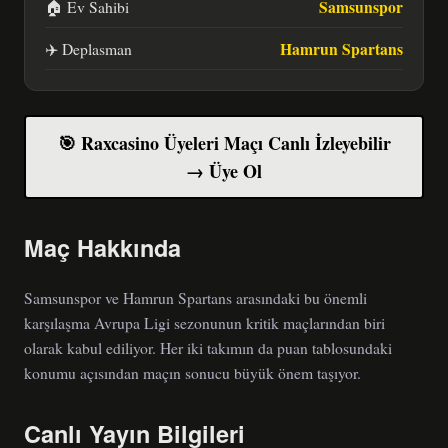
Samsunspor
🏠 Ev Sahibi
Hamrun Spartans
✈️ Deplasman
🎯 Raxcasino Üyeleri Maçı Canlı İzleyebilir
→ Üye Ol
Maç Hakkında
Samsunspor ve Hamrun Spartans arasındaki bu önemli
karşılaşma Avrupa Ligi sezonunun kritik maçlarından biri
olarak kabul ediliyor. Her iki takımın da puan tablosundaki
konumu açısından maçın sonucu büyük önem taşıyor.
Canlı Yayın Bilgileri