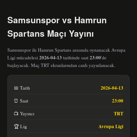
Samsunspor vs Hamrun
Spartans Maçı Yayını
Samsunspor ile Hamrun Spartans arasında oynanacak Avrupa
2026-04-13
23:00
Ligi mücadelesi
tarihinde saat
'de
başlayacak. Maç TRT ekranlarından canlı yayınlanacak.
2026-04-13
📅 Tarih
23:00
⏰ Saat
TRT
📺 Yayıncı
Avrupa Ligi
🏆 Lig