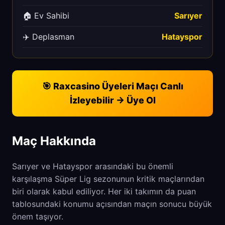
🏠 Ev Sahibi
Sarıyer
✈️ Deplasman
Hatayspor
🎯 Raxcasino Üyeleri Maçı Canlı
İzleyebilir → Üye Ol
Maç Hakkında
Sarıyer ve Hatayspor arasındaki bu önemli
karşılaşma Süper Lig sezonunun kritik maçlarından
biri olarak kabul ediliyor. Her iki takımın da puan
tablosundaki konumu açısından maçın sonucu büyük
önem taşıyor.