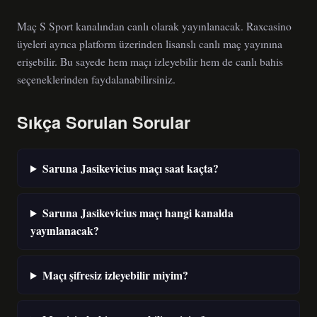
Maç S Sport kanalından canlı olarak yayınlanacak. Raxcasino
üyeleri ayrıca platform üzerinden lisanslı canlı maç yayınına
erişebilir. Bu sayede hem maçı izleyebilir hem de canlı bahis
seçeneklerinden faydalanabilirsiniz.
Sıkça Sorulan Sorular
Saruna Jasikevicius maçı saat kaçta?
Saruna Jasikevicius maçı hangi kanalda
yayınlanacak?
Maçı şifresiz izleyebilir miyim?