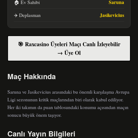
Saruna
🏠 Ev Sahibi
Jasikevicius
✈️ Deplasman
🎯 Raxcasino Üyeleri Maçı Canlı İzleyebilir
→ Üye Ol
Maç Hakkında
Saruna ve Jasikevicius arasındaki bu önemli karşılaşma Avrupa
Ligi sezonunun kritik maçlarından biri olarak kabul ediliyor.
Her iki takımın da puan tablosundaki konumu açısından maçın
sonucu büyük önem taşıyor.
Canlı Yayın Bilgileri